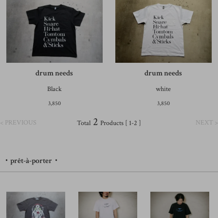
drum needs
drum needs
Black
white
3,850
3,850
2
< PREVIOUS
NEXT >
Total
Products [ 1-2 ]
・prêt-à-porter・