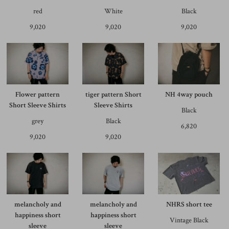
red
White
Black
9,020
9,020
9,020
Flower pattern
tiger pattern Short
NH 4way pouch
Short Sleeve Shirts
Sleeve Shirts
Black
grey
Black
6,820
9,020
9,020
melancholy and
melancholy and
NHRS short tee
happiness short
happiness short
Vintage Black
sleeve
sleeve