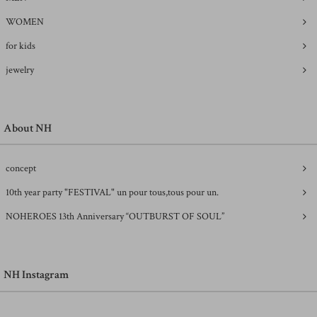
WOMEN
for kids
jewelry
About NH
concept
10th year party "FESTIVAL" un pour tous,tous pour un.
NOHEROES 13th Anniversary “OUTBURST OF SOUL”
NH Instagram