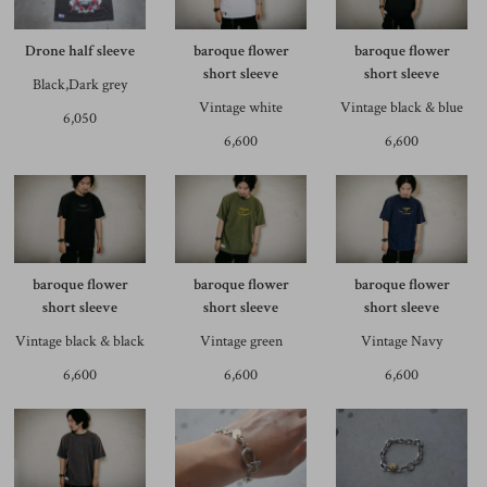
Drone half sleeve
baroque flower
baroque flower
short sleeve
short sleeve
Black,Dark grey
Vintage white
Vintage black & blue
6,050
6,600
6,600
baroque flower
baroque flower
baroque flower
short sleeve
short sleeve
short sleeve
Vintage black & black
Vintage green
Vintage Navy
6,600
6,600
6,600