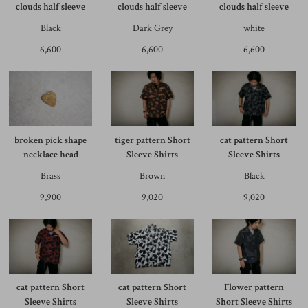
clouds half sleeve
clouds half sleeve
clouds half sleeve
Black
Dark Grey
white
6,600
6,600
6,600
broken pick shape
tiger pattern Short
cat pattern Short
necklace head
Sleeve Shirts
Sleeve Shirts
Brass
Brown
Black
9,900
9,020
9,020
cat pattern Short
cat pattern Short
Flower pattern
Sleeve Shirts
Sleeve Shirts
Short Sleeve Shirts