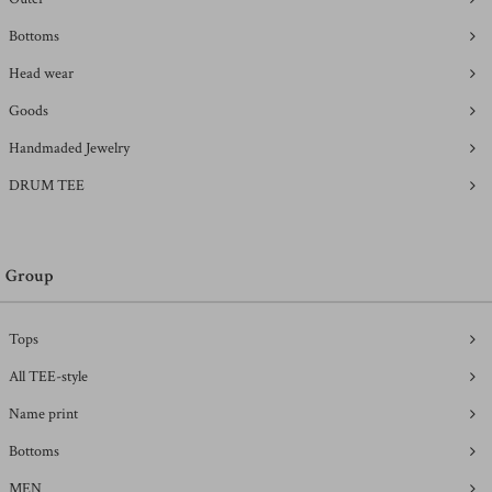
Bottoms
Head wear
Goods
Handmaded Jewelry
DRUM TEE
Group
Tops
All TEE-style
Name print
Bottoms
MEN