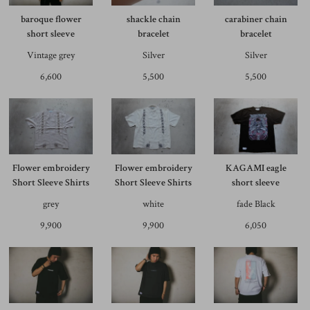
baroque flower
shackle chain
carabiner chain
short sleeve
bracelet
bracelet
Vintage grey
Silver
Silver
6,600
5,500
5,500
Flower embroidery
Flower embroidery
KAGAMI eagle
Short Sleeve Shirts
Short Sleeve Shirts
short sleeve
grey
white
fade Black
9,900
9,900
6,050