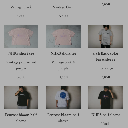
3,850
Vintage black
Vintage Grey
6,600
6,600
NHRS short tee
NHRS short tee
arch Basic color
burst sleeve
Vintage pink & tint
Vintage pink &
purple
purple
black dye
3,850
3,850
3,850
Penrose bloom half
Penrose bloom half
NHRS half sleeve
sleeve
sleeve
black