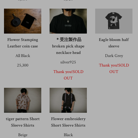
Flower Stamping
＊受注製作品
Eagle bloom half
Leather coin case
broken pick shape
sleeve
necklace head
All Black
Dark Grey
silver925
25,300
Thank you!SOLD
Thank you!SOLD
OUT
OUT
tiger pattern Short
Flower embroidery
Sleeve Shirts
Short Sleeve Shirts
Beige
Black