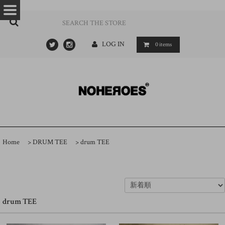
…
- ->
LOG IN
0
items
Home
>
DRUM TEE
>
drum TEE
drum TEE