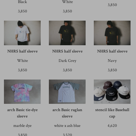
Black
White
3,850
3,850
3,850
NHRS half sleeve
NHRS half sleeve
NHRS half sleeve
White
Dark Grey
Navy
3,850
3,850
3,850
arch Basic tie-dye
arch Basic raglan
stencil like Baseball
sleeve
sleeve
cap
marble dye
white x ash blue
4,620
3,850
3,520