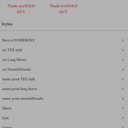
Thank you!SOLD
Thank you!SOLD
OUT
OUT
Styles
Boris x NOHEROES
art TEE style
art Long Sleeve
art Sweat&Hoodie
name print TEE style
name print long sleeve
name print sweat&Hoodie
Shirts
knit
Outer