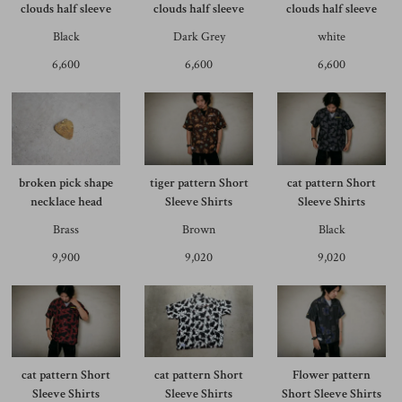
clouds half sleeve
clouds half sleeve
clouds half sleeve
Black
Dark Grey
white
6,600
6,600
6,600
broken pick shape
tiger pattern Short
cat pattern Short
necklace head
Sleeve Shirts
Sleeve Shirts
Brass
Brown
Black
9,900
9,020
9,020
cat pattern Short
cat pattern Short
Flower pattern
Sleeve Shirts
Sleeve Shirts
Short Sleeve Shirts