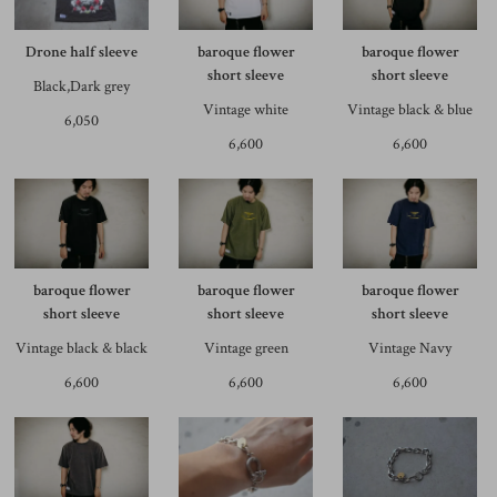
Drone half sleeve
baroque flower
baroque flower
short sleeve
short sleeve
Black,Dark grey
Vintage white
Vintage black & blue
6,050
6,600
6,600
baroque flower
baroque flower
baroque flower
short sleeve
short sleeve
short sleeve
Vintage black & black
Vintage green
Vintage Navy
6,600
6,600
6,600