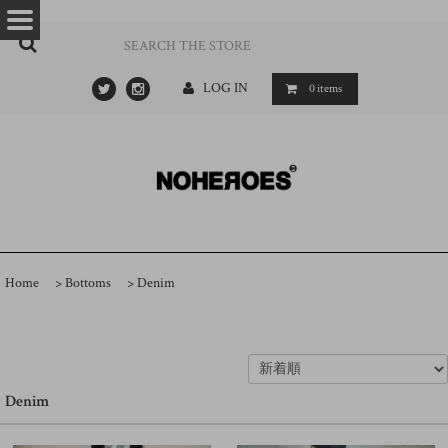
…
- ->
LOG IN
0
items
Home
>
Bottoms
>
Denim
Denim