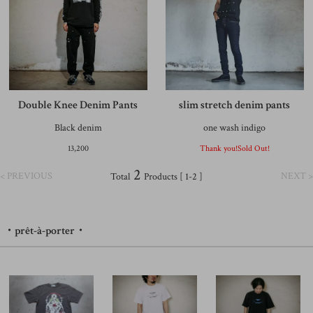
Double Knee Denim Pants
slim stretch denim pants
Black denim
one wash indigo
13,200
Thank you!Sold Out!
2
< PREVIOUS
NEXT >
Total
Products [ 1-2 ]
・prêt-à-porter・