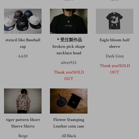
stencil like Baseball
＊受注製作品
Eagle bloom half
cap
broken pick shape
sleeve
necklace head
4,620
Dark Grey
silver925
Thank you!SOLD
Thank you!SOLD
OUT
OUT
tiger pattern Short
Flower Stamping
Sleeve Shirts
Leather coin case
Beige
All Black