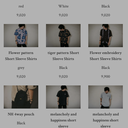
red
White
Black
9,020
9,020
9,020
Flower pattern
tiger pattern Short
Flower embroidery
Short Sleeve Shirts
Sleeve Shirts
Short Sleeve Shirts
grey
Black
Black
9,020
9,020
9,900
NH 4way pouch
melancholy and
melancholy and
happiness short
happiness short
Black
sleeve
sleeve