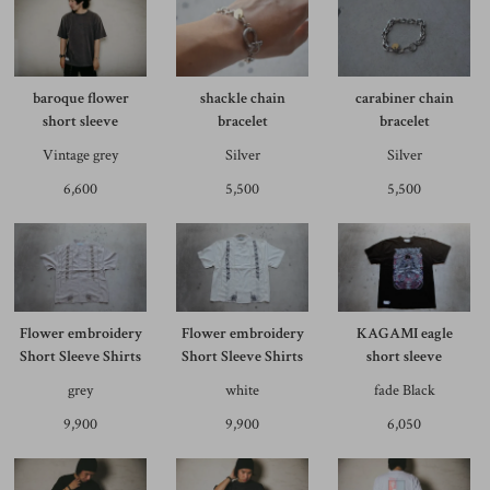
baroque flower
shackle chain
carabiner chain
short sleeve
bracelet
bracelet
Vintage grey
Silver
Silver
6,600
5,500
5,500
Flower embroidery
Flower embroidery
KAGAMI eagle
Short Sleeve Shirts
Short Sleeve Shirts
short sleeve
grey
white
fade Black
9,900
9,900
6,050