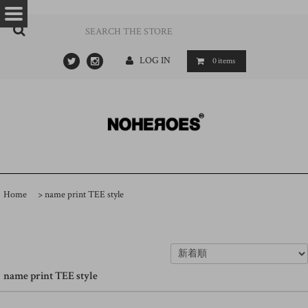
…
- ->
LOG IN
0
items
Home
>
name print TEE style
name print TEE style