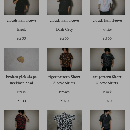
clouds half sleeve
clouds half sleeve
clouds half sleeve
Black
Dark Grey
white
6,600
6,600
6,600
broken pick shape
tiger pattern Short
cat pattern Short
necklace head
Sleeve Shirts
Sleeve Shirts
Brass
Brown
Black
9,900
9,020
9,020