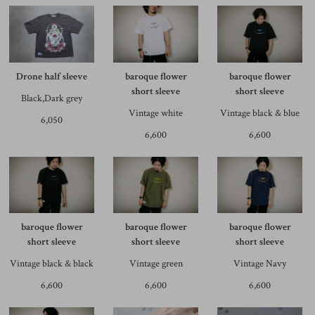
Drone half sleeve
baroque flower
baroque flower
short sleeve
short sleeve
Black,Dark grey
Vintage white
Vintage black & blue
6,050
6,600
6,600
baroque flower
baroque flower
baroque flower
short sleeve
short sleeve
short sleeve
Vintage black & black
Vintage green
Vintage Navy
6,600
6,600
6,600