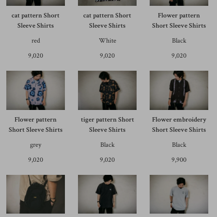
cat pattern Short
cat pattern Short
Flower pattern
Sleeve Shirts
Sleeve Shirts
Short Sleeve Shirts
red
White
Black
9,020
9,020
9,020
Flower pattern
tiger pattern Short
Flower embroidery
Short Sleeve Shirts
Sleeve Shirts
Short Sleeve Shirts
grey
Black
Black
9,020
9,020
9,900