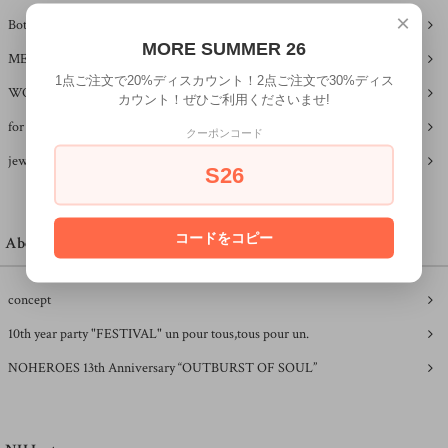
×
Bottoms
MORE SUMMER 26
MEN
1点ご注文で20%ディスカウント！2点ご注文で30%ディス
WOMEN
カウント！ぜひご利用くださいませ!
for kids
クーポンコード
jewelry
S26
コードをコピー
About NH
concept
10th year party "FESTIVAL" un pour tous,tous pour un.
NOHEROES 13th Anniversary “OUTBURST OF SOUL”