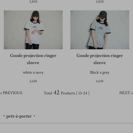
3,850
3,850
Goode projection ringer
Goode projection ringer
sleeve
sleeve
white x navy
Black x grey
3,630
3,630
42
< PREVIOUS
NEXT >
Total
Products [ 13-24 ]
・prêt-à-porter・