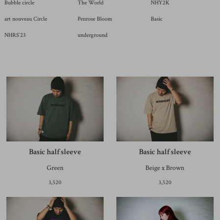
Bubble circle
The World
NHY2K
art nouveau Circle
Penrose Bloom
Basic
NHRS`23
underground
Basic half sleeve
Basic half sleeve
Green
Beige x Brown
3,520
3,520