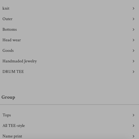
knit
Outer
Bottoms
Head wear
Goods
Handmaded Jewelry
DRUM TEE
Group
Tops
All TEE-style
Name print