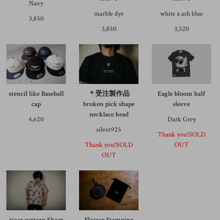
Navy
marble dye
white x ash blue
3,850
3,850
3,520
stencil like Baseball
＊受注製作品
Eagle bloom half
cap
broken pick shape
sleeve
necklace head
4,620
Dark Grey
silver925
Thank you!SOLD
Thank you!SOLD
OUT
OUT
tiger pattern Short
Flower Stamping