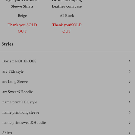
Sleeve Shirts
Leather coin case
Beige
All Black
Thank you!SOLD
Thank you!SOLD
OUT
OUT
Styles
Boris x NOHEROES
art TEE style
art Long Sleeve
art Sweat&Hoodie
name print TEE style
name print long sleeve
name print sweat&Hoodie
Shirts