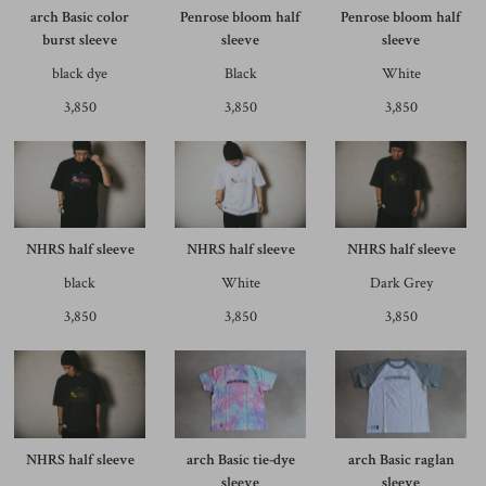
arch Basic color
Penrose bloom half
Penrose bloom half
burst sleeve
sleeve
sleeve
black dye
Black
White
3,850
3,850
3,850
NHRS half sleeve
NHRS half sleeve
NHRS half sleeve
black
White
Dark Grey
3,850
3,850
3,850
NHRS half sleeve
arch Basic tie-dye
arch Basic raglan
sleeve
sleeve