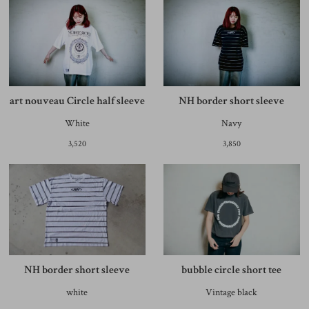
art nouveau Circle half sleeve
NH border short sleeve
White
Navy
3,520
3,850
NH border short sleeve
bubble circle short tee
white
Vintage black