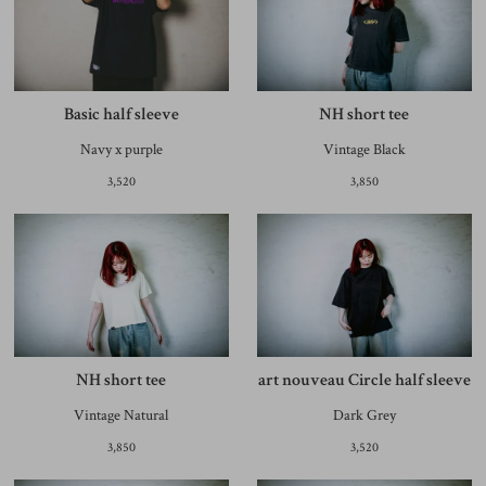
Basic half sleeve
NH short tee
Navy x purple
Vintage Black
3,520
3,850
NH short tee
art nouveau Circle half sleeve
Vintage Natural
Dark Grey
3,850
3,520