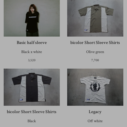
Basic half sleeve
bicolor Short Sleeve Shirts
Black x white
Olive green
3,520
7,700
bicolor Short Sleeve Shirts
Legacy
Black
Off white