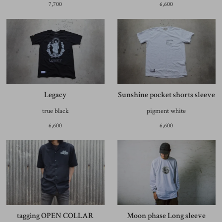
7,700
6,600
Legacy
Sunshine pocket shorts sleeve
true black
pigment white
6,600
6,600
tagging OPEN COLLAR
Moon phase Long sleeve