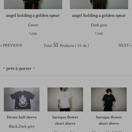
angel holding a golden spear
angel holding a golden spear
Green
Dark grey
7,040
7,040
51
< PREVIOUS
NEXT >
Total
Products [ 25-36 ]
・prêt-à-porter・
Drone half sleeve
baroque flower
baroque flower
short sleeve
short sleeve
Black,Dark grey