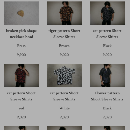
broken pick shape
tiger pattern Short
cat pattern Short
necklace head
Sleeve Shirts
Sleeve Shirts
Brass
Brown
Black
9,900
9,020
9,020
cat pattern Short
cat pattern Short
Flower pattern
Sleeve Shirts
Sleeve Shirts
Short Sleeve Shirts
red
White
Black
9,020
9,020
9,020