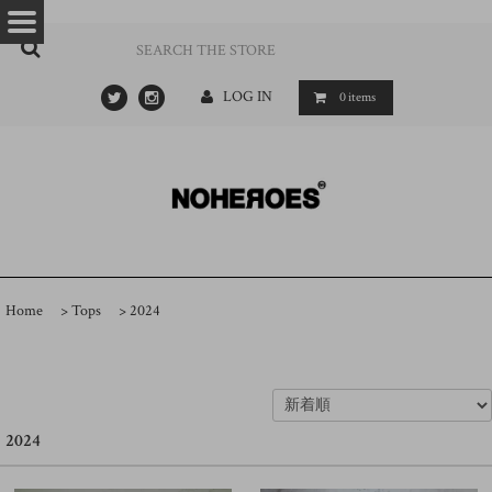
…
- ->
LOG IN
0
items
Home
>
Tops
>
2024
2024