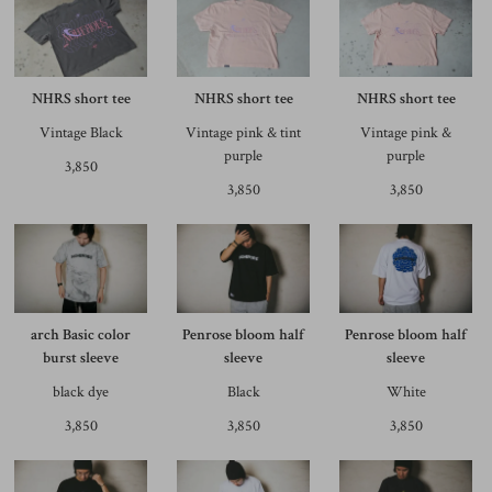
NHRS short tee
NHRS short tee
NHRS short tee
Vintage Black
Vintage pink & tint
Vintage pink &
purple
purple
3,850
3,850
3,850
arch Basic color
Penrose bloom half
Penrose bloom half
burst sleeve
sleeve
sleeve
black dye
Black
White
3,850
3,850
3,850