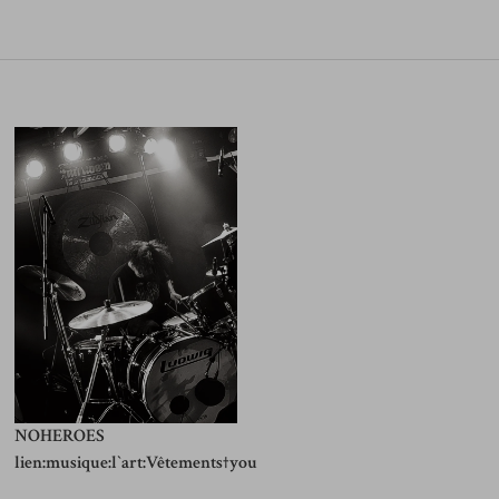
NOHEROES
lien:musique:l`art:Vêtements†you