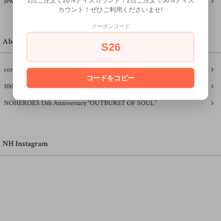
1点ご注文で20%ディスカウント！2点ご注文で30%ディス
jewelry
カウント！ぜひご利用くださいませ!
クーポンコード
About NH
S26
concept
コードをコピー
10th year party "FESTIVAL" un pour tous,tous pour un.
NOHEROES 13th Anniversary “OUTBURST OF SOUL”
NH Instagram