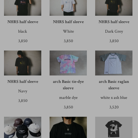
NHRS half sleeve
NHRS half sleeve
NHRS half sleeve
black
White
Dark Grey
3,850
3,850
3,850
NHRS half sleeve
arch Basic tie-dye
arch Basic raglan
sleeve
sleeve
Navy
marble dye
white x ash blue
3,850
3,850
3,520