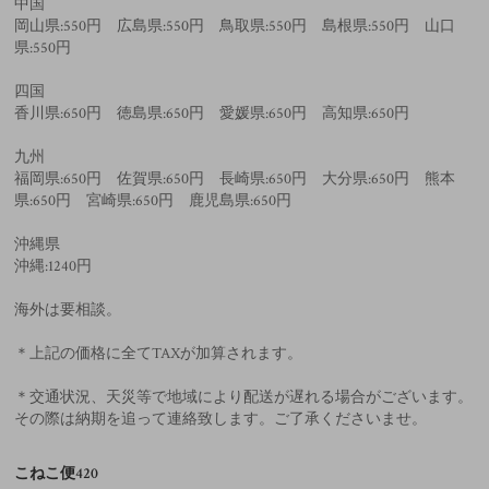
中国
岡山県:550円 広島県:550円 鳥取県:550円 島根県:550円 山口
県:550円
四国
香川県:650円 徳島県:650円 愛媛県:650円 高知県:650円
九州
福岡県:650円 佐賀県:650円 長崎県:650円 大分県:650円 熊本
県:650円 宮崎県:650円 鹿児島県:650円
沖縄県
沖縄:1240円
海外は要相談。
＊上記の価格に全てTAXが加算されます。
＊交通状況、天災等で地域により配送が遅れる場合がございます。
その際は納期を追って連絡致します。ご了承くださいませ。
こねこ便420