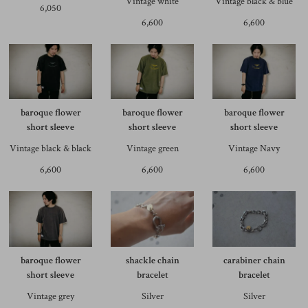
Vintage white
Vintage black & blue
6,050
6,600
6,600
baroque flower
baroque flower
baroque flower
short sleeve
short sleeve
short sleeve
Vintage black & black
Vintage green
Vintage Navy
6,600
6,600
6,600
baroque flower
shackle chain
carabiner chain
short sleeve
bracelet
bracelet
Vintage grey
Silver
Silver