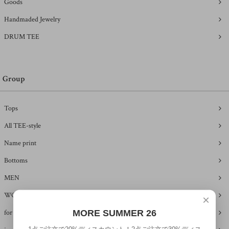
Goods
Handmaded Jewelry
DRUM TEE
Group
Tops
All TEE-style
Name print
Bottoms
MEN
WOMEN
×
MORE SUMMER 26
for kids