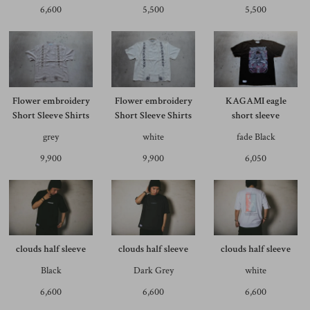
6,600
5,500
5,500
Flower embroidery
Flower embroidery
KAGAMI eagle
Short Sleeve Shirts
Short Sleeve Shirts
short sleeve
grey
white
fade Black
9,900
9,900
6,050
clouds half sleeve
clouds half sleeve
clouds half sleeve
Black
Dark Grey
white
6,600
6,600
6,600