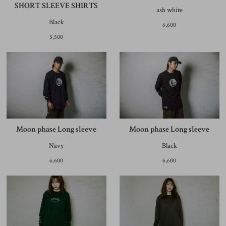
SHORT SLEEVE SHIRTS
ash white
Black
6,600
5,500
Moon phase Long sleeve
Moon phase Long sleeve
Navy
Black
6,600
6,600