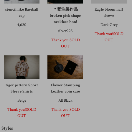
stencil like Baseball
＊受注製作品
Eagle bloom half
cap
broken pick shape
sleeve
necklace head
4,620
Dark Grey
silver925
Thank you!SOLD
Thank you!SOLD
OUT
OUT
tiger pattern Short
Flower Stamping
Sleeve Shirts
Leather coin case
Beige
All Black
Thank you!SOLD
Thank you!SOLD
OUT
OUT
Styles