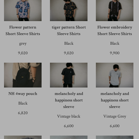
Flower pattern
tiger pattern Short
Flower embroidery
Short Sleeve Shirts
Sleeve Shirts
Short Sleeve Shirts
grey
Black
Black
9,020
9,020
9,900
NH 4way pouch
melancholy and
melancholy and
happiness short
happiness short
Black
sleeve
sleeve
6,820
Vintage black
Vintage Grey
6,600
6,600