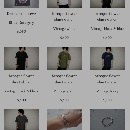
Drone half sleeve
baroque flower
baroque flower
short sleeve
short sleeve
Black,Dark grey
Vintage white
Vintage black & blue
6,050
6,600
6,600
baroque flower
baroque flower
baroque flower
short sleeve
short sleeve
short sleeve
Vintage black & black
Vintage green
Vintage Navy
6,600
6,600
6,600