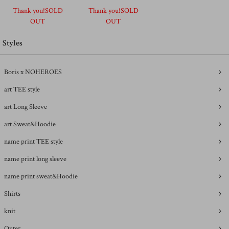
Thank you!SOLD
Thank you!SOLD
OUT
OUT
Styles
Boris x NOHEROES
art TEE style
art Long Sleeve
art Sweat&Hoodie
name print TEE style
name print long sleeve
name print sweat&Hoodie
Shirts
knit
Outer