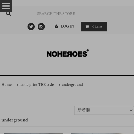
…
- ->
LOG IN
0
items
Home
>
name print TEE style
>
underground
underground