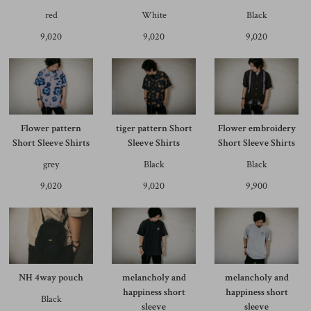
red
White
Black
9,020
9,020
9,020
Flower pattern
tiger pattern Short
Flower embroidery
Short Sleeve Shirts
Sleeve Shirts
Short Sleeve Shirts
grey
Black
Black
9,020
9,020
9,900
NH 4way pouch
melancholy and
melancholy and
happiness short
happiness short
Black
sleeve
sleeve