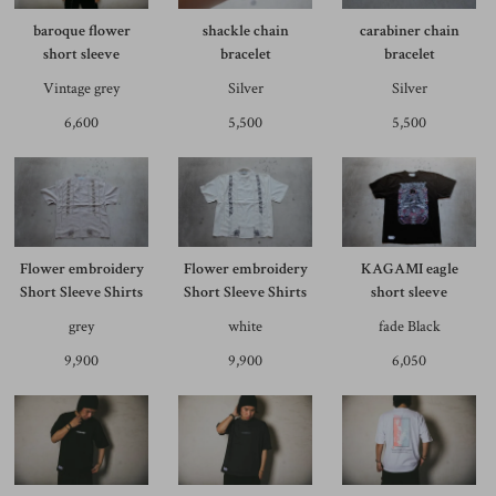
baroque flower
shackle chain
carabiner chain
short sleeve
bracelet
bracelet
Vintage grey
Silver
Silver
6,600
5,500
5,500
Flower embroidery
Flower embroidery
KAGAMI eagle
Short Sleeve Shirts
Short Sleeve Shirts
short sleeve
grey
white
fade Black
9,900
9,900
6,050