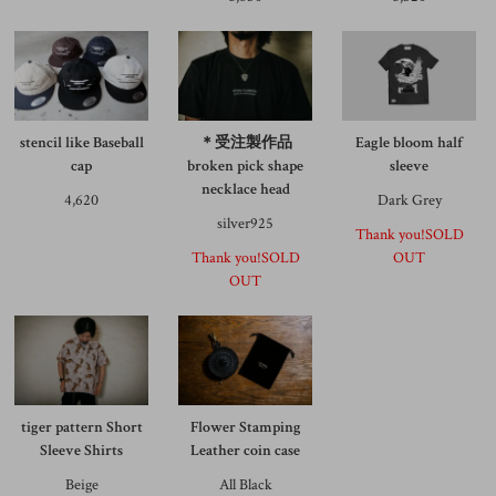
stencil like Baseball
＊受注製作品
Eagle bloom half
cap
broken pick shape
sleeve
necklace head
4,620
Dark Grey
silver925
Thank you!SOLD
Thank you!SOLD
OUT
OUT
tiger pattern Short
Flower Stamping
Sleeve Shirts
Leather coin case
Beige
All Black