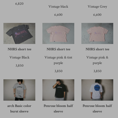
6,820
Vintage black
Vintage Grey
6,600
6,600
NHRS short tee
NHRS short tee
NHRS short tee
Vintage Black
Vintage pink & tint
Vintage pink &
purple
purple
3,850
3,850
3,850
arch Basic color
Penrose bloom half
Penrose bloom half
burst sleeve
sleeve
sleeve