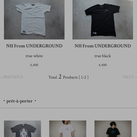
NH From UNDERGROUND
NH From UNDERGROUND
true white
true black
4,400
4,400
2
< PREVIOUS
NEXT >
Total
Products [ 1-2 ]
・prêt-à-porter・