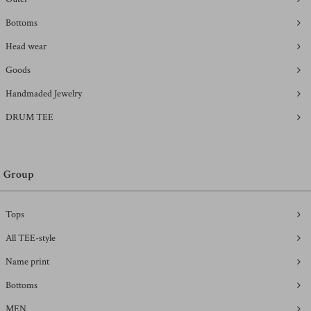
Bottoms
Head wear
Goods
Handmaded Jewelry
DRUM TEE
Group
Tops
All TEE-style
Name print
Bottoms
MEN