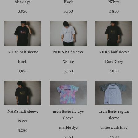
black dye
Black
White
3,850
3,850
3,850
NHRS half sleeve
NHRS half sleeve
NHRS half sleeve
black
White
Dark Grey
3,850
3,850
3,850
NHRS half sleeve
arch Basic tie-dye
arch Basic raglan
sleeve
sleeve
Navy
marble dye
white x ash blue
3,850
3,850
3,520