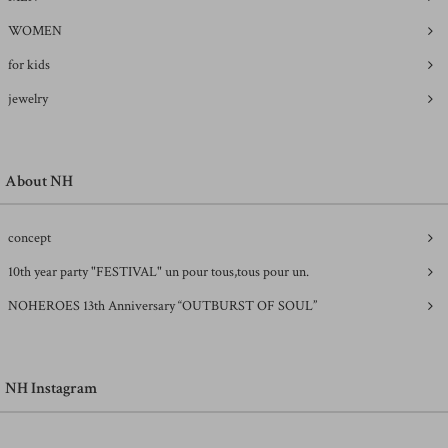
WOMEN
for kids
jewelry
About NH
concept
10th year party "FESTIVAL" un pour tous,tous pour un.
NOHEROES 13th Anniversary “OUTBURST OF SOUL”
NH Instagram