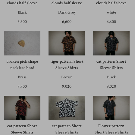
clouds half sleeve
clouds half sleeve
clouds half sleeve
Black
Dark Grey
white
6,600
6,600
6,600
broken pick shape
tiger pattern Short
cat pattern Short
necklace head
Sleeve Shirts
Sleeve Shirts
Brass
Brown
Black
9,900
9,020
9,020
cat pattern Short
cat pattern Short
Flower pattern
Sleeve Shirts
Sleeve Shirts
Short Sleeve Shirts