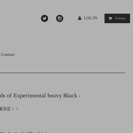
LOG IN
0
items
Contact
ds of Experimental heavy Black -
て開催決定！！