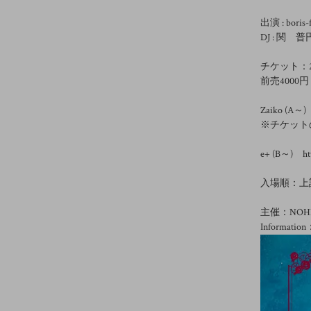
出演 : boris-
DJ : 関 普円
チケット：20
前売4000円
Zaiko (A～) 
※チケット
e+ (B～) http
入場順：上
主催：NOHE
Information