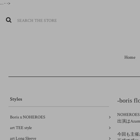
…
- ->
Home
Styles
-boris f
NOHERO
Boris x NOHEROES
出演はAzami, 
art TEE style
今回も主催
art Long Sleeve