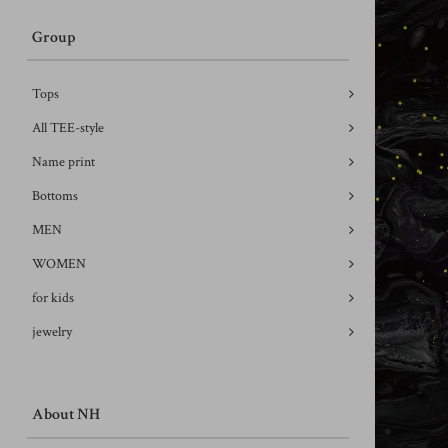
Group
Tops
All TEE-style
Name print
Bottoms
MEN
WOMEN
for kids
jewelry
About NH