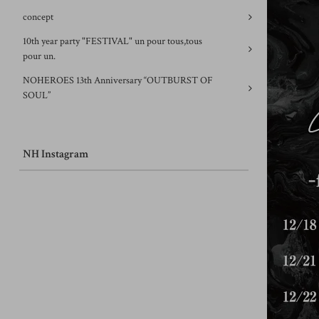
concept
10th year party "FESTIVAL" un pour tous,tous
pour un.
NOHEROES 13th Anniversary “OUTBURST OF
SOUL”
NH Instagram