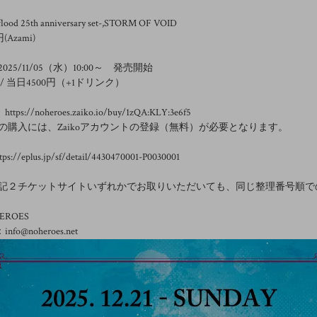
flood 25th anniversary set-,STORM OF VOID
(Azami)
25/11/05（水）10:00～ 発売開始
 / 当日4500円（+1ドリンク）
https://noheroes.zaiko.io/buy/1zQA:KLY:3e6f5
の購入には、Zaikoアカウントの登録（無料）が必要となります。
s://eplus.jp/sf/detail/4430470001-P0030001
記２チケットサイトいずれかでお取りいただいても、同じ整理番号順で
ROES
：info@noheroes.net