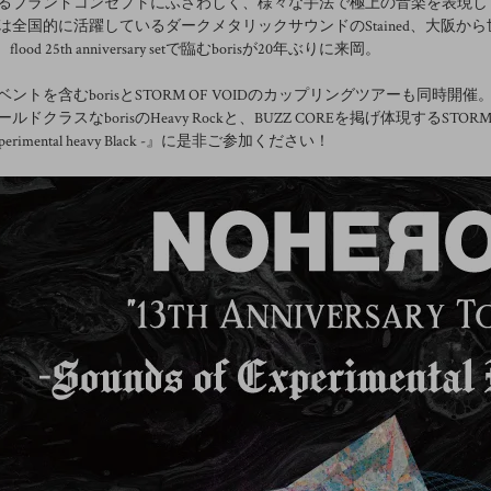
るブランドコンセプトにふさわしく、様々な手法で極上の音楽を表現し
は全国的に活躍しているダークメタリックサウンドのStained、大阪から世
flood 25th anniversary setで臨むborisが20年ぶりに来岡。
ントを含むborisとSTORM OF VOIDのカップリングツアーも同時開催
ルドクラスなborisのHeavy Rockと、BUZZ COREを掲げ体現するST
 Experimental heavy Black -』に是非ご参加ください！