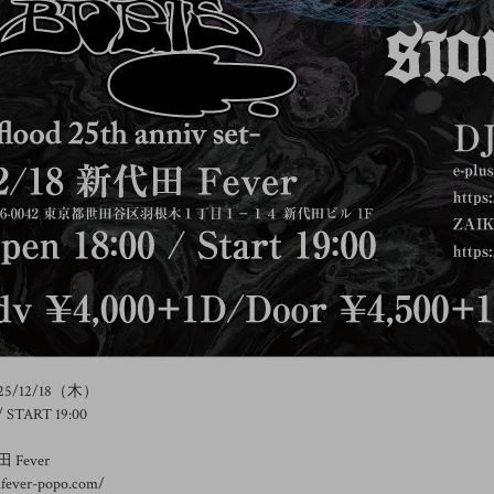
5/12/18（木）
/ START 19:00
Fever
.fever-popo.com/