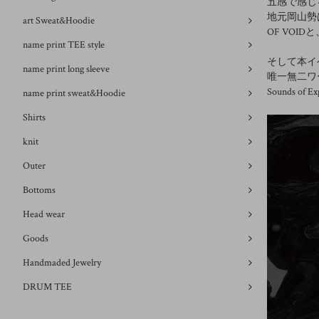
五感で感じ
地元岡山勢
art Sweat&Hoodie
OF VOIDと、
name print TEE style
そして本イベ
name print long sleeve
唯一無二ワー
Sounds of
name print sweat&Hoodie
Shirts
knit
Outer
Bottoms
Head wear
Goods
Handmaded Jewelry
DRUM TEE