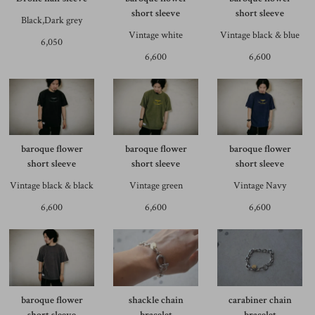
short sleeve
short sleeve
Black,Dark grey
Vintage white
Vintage black & blue
6,050
6,600
6,600
baroque flower
baroque flower
baroque flower
short sleeve
short sleeve
short sleeve
Vintage black & black
Vintage green
Vintage Navy
6,600
6,600
6,600
baroque flower
shackle chain
carabiner chain