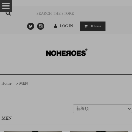
…
- ->
LOG IN
0
items
Home
>
MEN
MEN