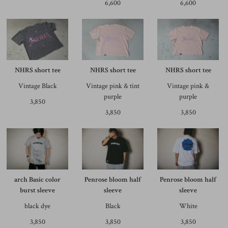
6,600
6,600
NHRS short tee
NHRS short tee
NHRS short tee
Vintage Black
Vintage pink & tint
Vintage pink &
purple
purple
3,850
3,850
3,850
arch Basic color
Penrose bloom half
Penrose bloom half
burst sleeve
sleeve
sleeve
black dye
Black
White
3,850
3,850
3,850