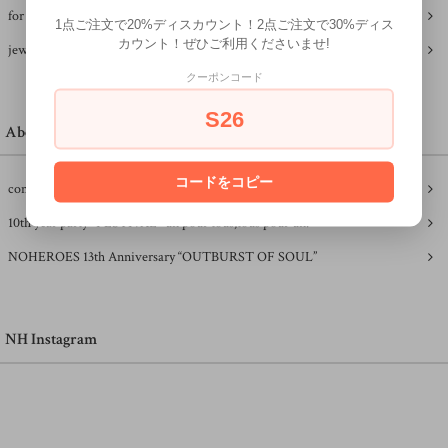
for kids
1点ご注文で20%ディスカウント！2点ご注文で30%ディス
カウント！ぜひご利用くださいませ!
jewelry
クーポンコード
S26
About NH
コードをコピー
concept
10th year party "FESTIVAL" un pour tous,tous pour un.
NOHEROES 13th Anniversary “OUTBURST OF SOUL”
NH Instagram