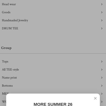
Head wear
Goods
Handmaded Jewelry
DRUM TEE
Group
Tops
All TEE-style
Name print
Bottoms
MEN
×
WOMEN
MORE SUMMER 26