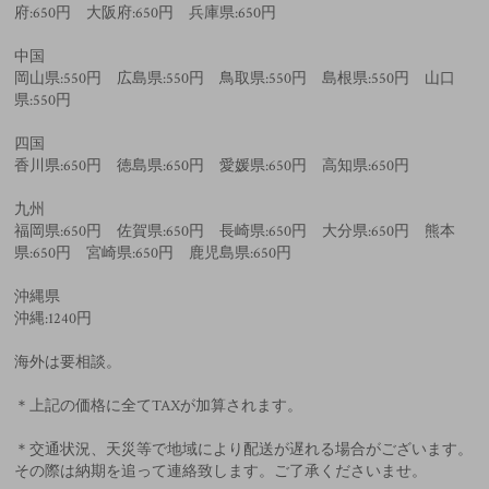
府:650円 大阪府:650円 兵庫県:650円
中国
岡山県:550円 広島県:550円 鳥取県:550円 島根県:550円 山口
県:550円
四国
香川県:650円 徳島県:650円 愛媛県:650円 高知県:650円
九州
福岡県:650円 佐賀県:650円 長崎県:650円 大分県:650円 熊本
県:650円 宮崎県:650円 鹿児島県:650円
沖縄県
沖縄:1240円
海外は要相談。
＊上記の価格に全てTAXが加算されます。
＊交通状況、天災等で地域により配送が遅れる場合がございます。
その際は納期を追って連絡致します。ご了承くださいませ。