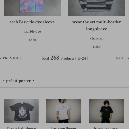
arch Basic tie-dye sleeve
wear the art multi-border
long sleeve
marble dye
charcoal
3,850
6,380
268
< PREVIOUS
NEXT >
Total
Products [ 13-24 ]
・prêt-à-porter・
Drone half sleeve
baroque flower
baroque flower