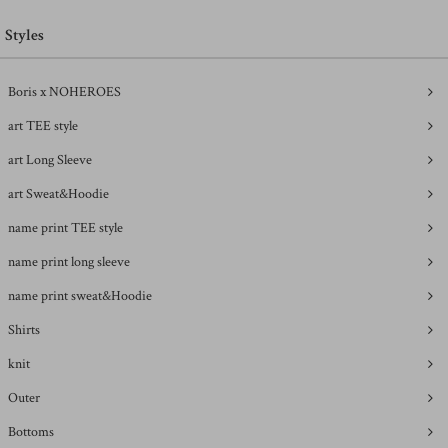
Styles
Boris x NOHEROES
art TEE style
art Long Sleeve
art Sweat&Hoodie
name print TEE style
name print long sleeve
name print sweat&Hoodie
Shirts
knit
Outer
Bottoms