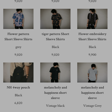
9,020
9,020
9,020
Flower pattern
tiger pattern Short
Flower embroidery
Short Sleeve Shirts
Sleeve Shirts
Short Sleeve Shirts
grey
Black
Black
9,020
9,020
9,900
NH 4way pouch
melancholy and
melancholy and
happiness short
happiness short
Black
sleeve
sleeve
6,820
Vintage black
Vintage Grey