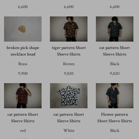
6,600
6,600
6,600
broken pick shape
tiger pattern Short
cat pattern Short
necklace head
Sleeve Shirts
Sleeve Shirts
Brass
Brown
Black
9,900
9,020
9,020
cat pattern Short
cat pattern Short
Flower pattern
Sleeve Shirts
Sleeve Shirts
Short Sleeve Shirts
red
White
Black