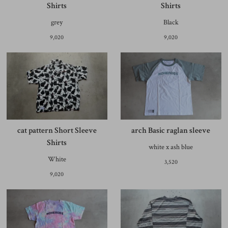
Shirts
Shirts
grey
Black
9,020
9,020
cat pattern Short Sleeve
arch Basic raglan sleeve
Shirts
white x ash blue
White
3,520
9,020