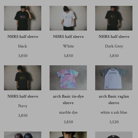
NHRS half sleeve
NHRS half sleeve
NHRS half sleeve
black
White
Dark Grey
3,850
3,850
3,850
NHRS half sleeve
arch Basic tie-dye
arch Basic raglan
sleeve
sleeve
Navy
marble dye
white x ash blue
3,850
3,850
3,520