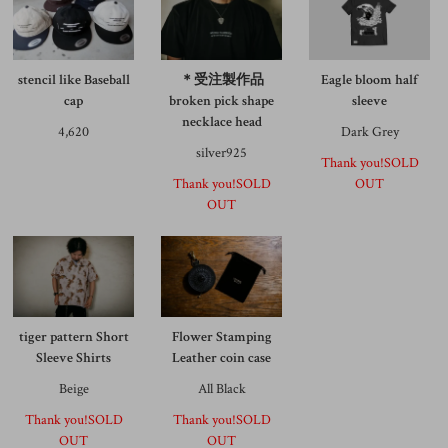
stencil like Baseball
＊受注製作品
Eagle bloom half
cap
broken pick shape
sleeve
necklace head
4,620
Dark Grey
silver925
Thank you!SOLD
Thank you!SOLD
OUT
OUT
tiger pattern Short
Flower Stamping
Sleeve Shirts
Leather coin case
Beige
All Black
Thank you!SOLD
Thank you!SOLD
OUT
OUT