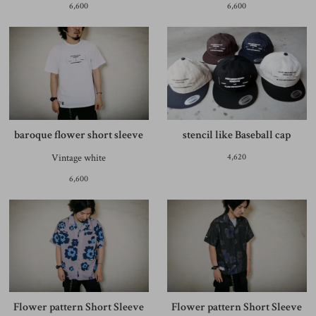
6,600
6,600
baroque flower short sleeve
stencil like Baseball cap
Vintage white
4,620
6,600
Flower pattern Short Sleeve
Flower pattern Short Sleeve