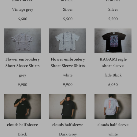
short sleeve
bracelet
bracelet
Vintage grey
Silver
Silver
6,600
5,500
5,500
Flower embroidery
Flower embroidery
KAGAMI eagle
Short Sleeve Shirts
Short Sleeve Shirts
short sleeve
grey
white
fade Black
9,900
9,900
6,050
clouds half sleeve
clouds half sleeve
clouds half sleeve
Black
Dark Grey
white