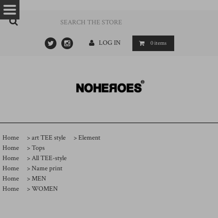
…
- ->
LOG IN
0
items
Home
>
art TEE style
>
Element
Home
>
Tops
Home
>
All TEE-style
Home
>
Name print
Home
>
MEN
Home
>
WOMEN