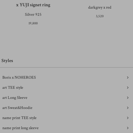
x YUJI signet ring
darkgrey x red
Silver 925
3,520
19,800
Styles
Boris x NOHEROES
art TEE style
art Long Sleeve
art Sweat&Hoodie
name print TEE style
name print long sleeve