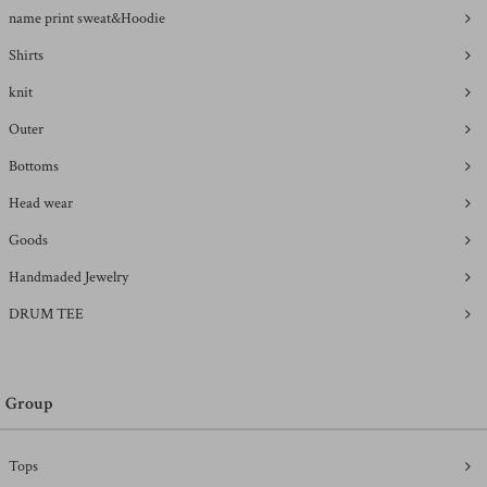
name print sweat&Hoodie
Shirts
knit
Outer
Bottoms
Head wear
Goods
Handmaded Jewelry
DRUM TEE
Group
Tops