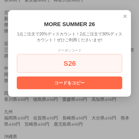
県:800円 東京都:800円 神奈川県:800円
北陸
×
新潟県:800円 山梨県:800円 長野県:800円 福井県:700円 石川
MORE SUMMER 26
県:700円 富山県:700円 静岡県:700円 愛知県:700円 岐阜
県:700円
1点ご注文で20%ディスカウント！2点ご注文で30%ディス
カウント！ぜひご利用くださいませ!
近畿
三重県:650円 和歌山県:650円 滋賀県:650円 奈良県:650円 京都
クーポンコード
府:650円 大阪府:650円 兵庫県:650円
S26
中国
岡山県:550円 広島県:550円 鳥取県:550円 島根県:550円 山口
県:550円
コードをコピー
四国
香川県:650円 徳島県:650円 愛媛県:650円 高知県:650円
九州
福岡県:650円 佐賀県:650円 長崎県:650円 大分県:650円 熊本
県:650円 宮崎県:650円 鹿児島県:650円
沖縄県