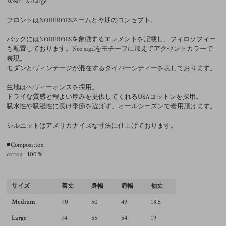
Wear : X-Large
フロントはNOHEROESネームと今期のコンセプト。
バックにはNOHEROESを象徴するエレメントを記載し、フィロソフィー
も配置しております。Neo sigilをモチーフに加えてアクセントカラーで
表現。
モダンとヴィンテージが混在するダイバーシティーを表しております。
生地はヘヴィーオンスを採用。
ドライな質感と程よい厚みを提供してくれるUSAコットンを採用。
吸水性や吸湿性に長け季節を選ばず、オールシーズンで着用頂けます。
シルエットはアメリカナイズな寸法に仕上げております。
■Composition
cotton : 100％
サイズ
着丈
身幅
肩幅
袖丈
Medium
70
50
49
18.5
Large
74
55
54
19