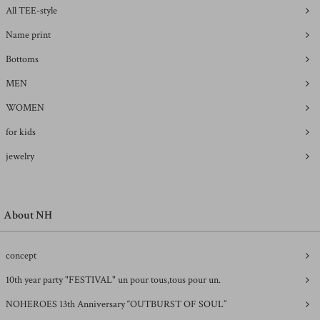
All TEE-style
Name print
Bottoms
MEN
WOMEN
for kids
jewelry
About NH
concept
10th year party "FESTIVAL" un pour tous,tous pour un.
NOHEROES 13th Anniversary “OUTBURST OF SOUL”