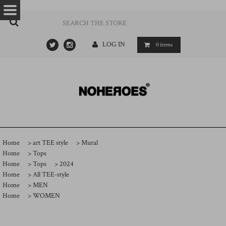
…
- ->
LOG IN
0
items
Home
>
art TEE style
>
Mural
Home
>
Tops
Home
>
Tops
>
2024
Home
>
All TEE-style
Home
>
MEN
Home
>
WOMEN