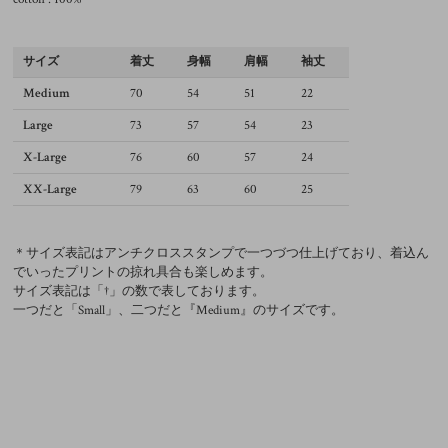
サイズ
着丈
身幅
肩幅
袖丈
Medium
70
54
51
22
Large
73
57
54
23
X-Large
76
60
57
24
XX-Large
79
63
60
25
＊サイズ表記はアンチクロススタンプで一つづつ仕上げており、着込ん
でいったプリントの掠れ具合も楽しめます。
サイズ表記は「†」の数で表しております。
一つだと「Small」、二つだと『Medium』のサイズです。