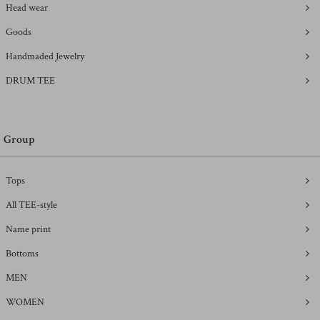
Head wear
Goods
Handmaded Jewelry
DRUM TEE
Group
Tops
All TEE-style
Name print
Bottoms
MEN
WOMEN