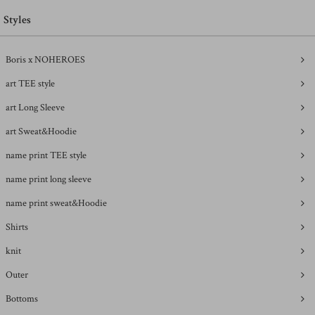
Styles
Boris x NOHEROES
art TEE style
art Long Sleeve
art Sweat&Hoodie
name print TEE style
name print long sleeve
name print sweat&Hoodie
Shirts
knit
Outer
Bottoms