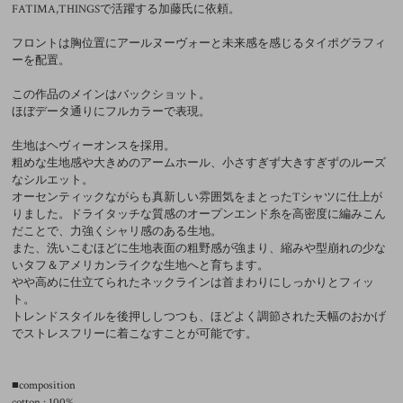
FATIMA,THINGSで活躍する加藤氏に依頼。
フロントは胸位置にアールヌーヴォーと未来感を感じるタイポグラフィ
ーを配置。
この作品のメインはバックショット。
ほぼデータ通りにフルカラーで表現。
生地はヘヴィーオンスを採用。
粗めな生地感や大きめのアームホール、小さすぎず大きすぎずのルーズ
なシルエット。
オーセンティックながらも真新しい雰囲気をまとったTシャツに仕上が
りました。ドライタッチな質感のオープンエンド糸を高密度に編みこん
だことで、力強くシャリ感のある生地。
また、洗いこむほどに生地表面の粗野感が強まり、縮みや型崩れの少な
いタフ＆アメリカンライクな生地へと育ちます。
やや高めに仕立てられたネックラインは首まわりにしっかりとフィッ
ト。
トレンドスタイルを後押ししつつも、ほどよく調節された天幅のおかげ
でストレスフリーに着こなすことが可能です。
■composition
cotton : 100%