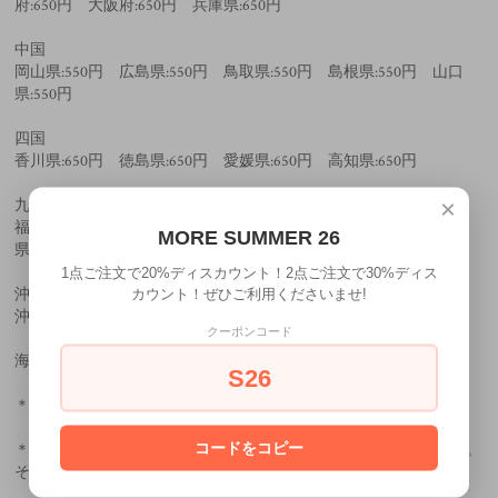
府:650円 大阪府:650円 兵庫県:650円
中国
岡山県:550円 広島県:550円 鳥取県:550円 島根県:550円 山口
県:550円
四国
香川県:650円 徳島県:650円 愛媛県:650円 高知県:650円
×
九州
福岡県:650円 佐賀県:650円 長崎県:650円 大分県:650円 熊本
MORE SUMMER 26
県:650円 宮崎県:650円 鹿児島県:650円
1点ご注文で20%ディスカウント！2点ご注文で30%ディス
沖縄県
カウント！ぜひご利用くださいませ!
沖縄:1240円
クーポンコード
海外は要相談。
S26
＊上記の価格に全てTAXが加算されます。
コードをコピー
＊交通状況、天災等で地域により配送が遅れる場合がございます。
その際は納期を追って連絡致します。ご了承くださいませ。