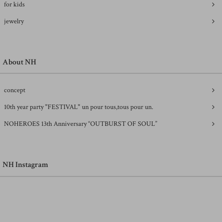
for kids
jewelry
About NH
concept
10th year party "FESTIVAL" un pour tous,tous pour un.
NOHEROES 13th Anniversary “OUTBURST OF SOUL”
NH Instagram