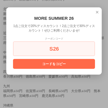
北陸
×
新潟県:800円 山梨県:800円 長野県:800円 福井県:700円 石川
MORE SUMMER 26
県:700円 富山県:700円 静岡県:700円 愛知県:700円 岐阜
県:700円
1点ご注文で20%ディスカウント！2点ご注文で30%ディス
カウント！ぜひご利用くださいませ!
近畿
三重県:650円 和歌山県:650円 滋賀県:650円 奈良県:650円 京都
クーポンコード
府:650円 大阪府:650円 兵庫県:650円
S26
中国
岡山県:550円 広島県:550円 鳥取県:550円 島根県:550円 山口
県:550円
コードをコピー
四国
香川県:650円 徳島県:650円 愛媛県:650円 高知県:650円
九州
福岡県:650円 佐賀県:650円 長崎県:650円 大分県:650円 熊本
県:650円 宮崎県:650円 鹿児島県:650円
沖縄県