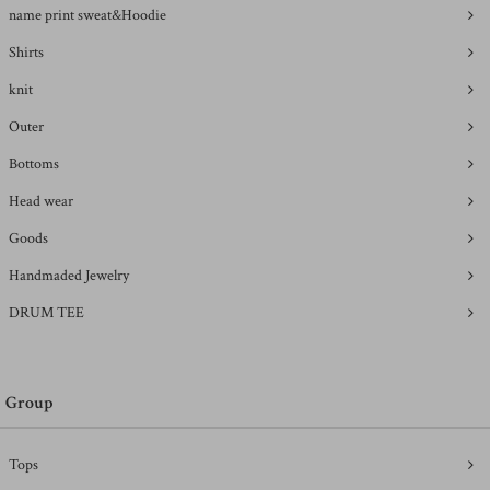
name print sweat&Hoodie
Shirts
knit
Outer
Bottoms
Head wear
Goods
Handmaded Jewelry
DRUM TEE
Group
Tops