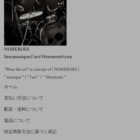
NOHEROES
lien:musique:l`art:Vêtements†you
"Wear the art" is concept of [ NOHEROES ]
" musique " / " l`art " / " Vêtements "
ホーム
支払い方法について
配送・送料について
返品について
特定商取引法に基づく表記