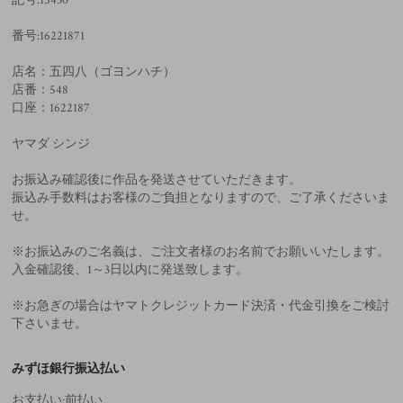
記号:15430
番号:16221871
店名：五四八（ゴヨンハチ）
店番：548
口座：1622187
ヤマダ シンジ
お振込み確認後に作品を発送させていただきます。
振込み手数料はお客様のご負担となりますので、ご了承くださいま
せ。
※お振込みのご名義は、ご注文者様のお名前でお願いいたします。
入金確認後、1～3日以内に発送致します。
※お急ぎの場合はヤマトクレジットカード決済・代金引換をご検討
下さいませ。
みずほ銀行振込払い
お支払い:前払い