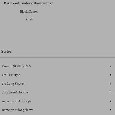
Basic embroidery Bomber cap
Black,Camel
5,830
Styles
Boris x NOHEROES
art TEE style
art Long Sleeve
art Sweat&Hoodie
name print TEE style
name print long sleeve