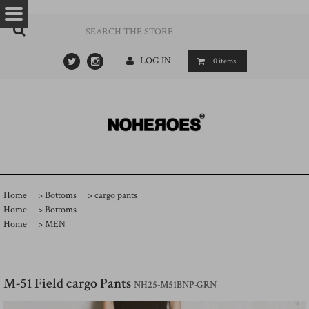
…
- ->
LOG IN
0
items
Home
>
Bottoms
>
cargo pants
Home
>
Bottoms
Home
>
MEN
M-51 Field cargo Pants
NH25-M51BNP-GRN