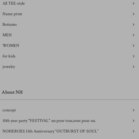
All TEE-style
Name print
Bottoms
MEN
WOMEN
for kids
jewelry
About NH
concept
10th year party "FESTIVAL" un pour tous,tous pour un.
NOHEROES 13th Anniversary “OUTBURST OF SOUL”