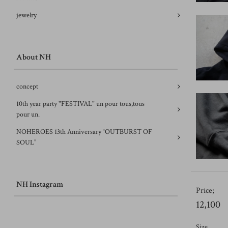
jewelry
About NH
concept
10th year party "FESTIVAL" un pour tous,tous
pour un.
NOHEROES 13th Anniversary “OUTBURST OF
SOUL”
NH Instagram
Price;
12,100
Size