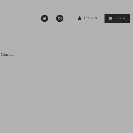
LOG IN
0
items
Contact