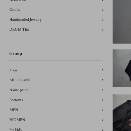
Goods
Handmaded Jewelry
DRUM TEE
Group
Tops
All TEE-style
Name print
Bottoms
MEN
WOMEN
for kids