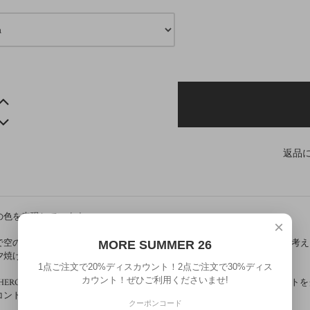
返品
の色を表現しています。
×
で空の色が青から変わる瞬間を何度も見て写真を撮り、グラデーションを考え
MORE SUMMER 26
夕焼けを再現。夏より紫外線の少ない独特な淡いカラーで描きました。
1点ご注文で20%ディスカウント！2点ご注文で30%ディス
カウント！ぜひご利用くださいませ!
OHEROESネーム、フィロソフィーをモノトーンで記し、空の色とコンセプト
コントラストの効いた仕上がりに。
クーポンコード