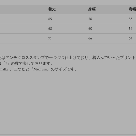
着丈
身幅
肩
65
56
53
68
60
59
71
66
64
記はアンチクロススタンプで一つづつ仕上げており、着込んでいったプリント
は「†」の数で表しております。
mall」、二つだと『Medium』のサイズです。