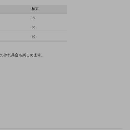
幅
袖丈
59
60
60
の掠れ具合も楽しめます。