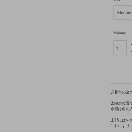
Volume
夕暮れの空
太陽の位置
今回は冬の
上部にはN
これにより