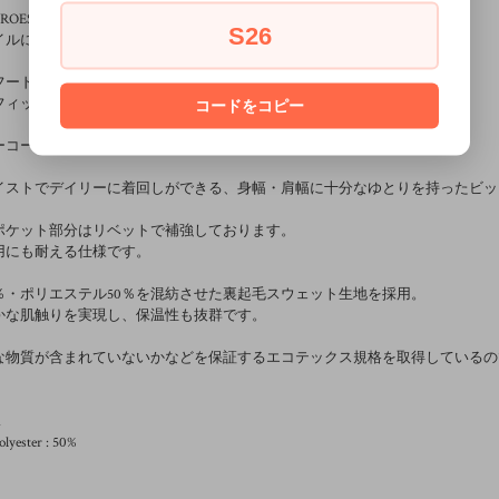
EROESプレート。
S26
イルに備えているブラスプレートは、表面に模様を施し中央に刻印。
ードにはNOHEROESネーム。
フィックを際立たせるために、簡素な仕立てに。
コードをコピー
ーコードはコットン製でネーム入り。
イストでデイリーに着回しができる、身幅・肩幅に十分なゆとりを持ったビッ
ポケット部分はリベットで補強しております。
用にも耐える仕様です。
0％・ポリエステル50％を混紡させた裏起毛スウェット生地を採用。
かな肌触りを実現し、保温性も抜群です。
な物質が含まれていないかなどを保証するエコテックス規格を取得しているの
n
olyester : 50%