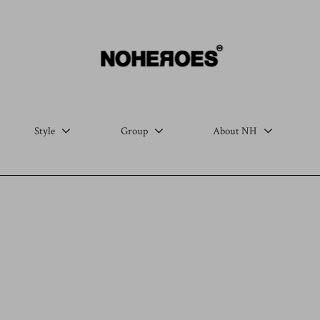
Style
Group
About NH