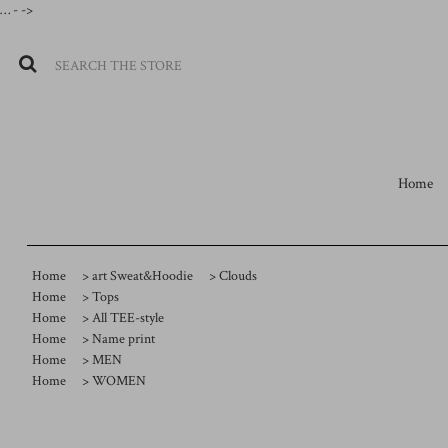
…
- ->
Home
Home
>
art Sweat&Hoodie
>
Clouds
Home
>
Tops
Home
>
All TEE-style
Home
>
Name print
Home
>
MEN
Home
>
WOMEN