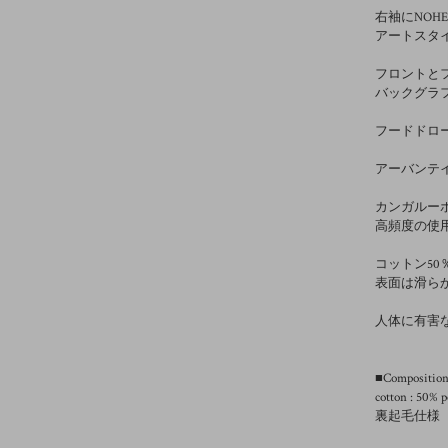
右袖にNOH
アートスタ
フロントとフ
バックグラ
フードドロ
アーバンテ
カンガルー
高頻度の使
コットン5
表面は滑ら
人体に有害
■Compositio
cotton : 50% p
裏起毛仕様