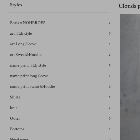
Styles
Clouds 
Boris x NOHEROES
art TEE style
art Long Sleeve
art Sweat&Hoodie
name print TEE style
name print long sleeve
name print sweat&Hoodie
Shirts
knit
Outer
Bottoms
Head wear