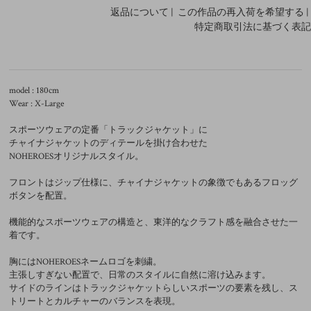
返品について
|
この作品の再入荷を希望する
|
特定商取引法に基づく表記
model : 180cm
Wear : X-Large
スポーツウェアの定番「トラックジャケット」に
チャイナジャケットのディテールを掛け合わせた
NOHEROESオリジナルスタイル。
フロントはジップ仕様に、チャイナジャケットの象徴でもあるフロッグ
ボタンを配置。
機能的なスポーツウェアの構造と、東洋的なクラフト感を融合させた一
着です。
胸にはNOHEROESネームロゴを刺繍。
主張しすぎない配置で、日常のスタイルに自然に溶け込みます。
サイドのラインはトラックジャケットらしいスポーツの要素を残し、ス
トリートとカルチャーのバランスを表現。