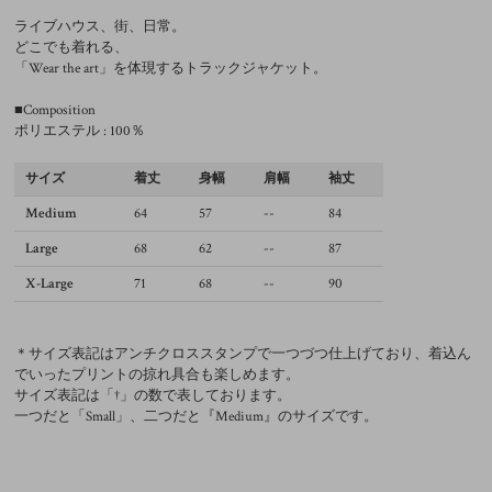
ライブハウス、街、日常。
どこでも着れる、
「Wear the art」を体現するトラックジャケット。
■Composition
ポリエステル : 100％
サイズ
着丈
身幅
肩幅
袖丈
Medium
64
57
--
84
Large
68
62
--
87
X-Large
71
68
--
90
＊サイズ表記はアンチクロススタンプで一つづつ仕上げており、着込ん
でいったプリントの掠れ具合も楽しめます。
サイズ表記は「†」の数で表しております。
一つだと「Small」、二つだと『Medium』のサイズです。