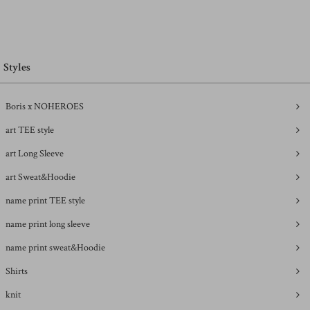
Styles
Boris x NOHEROES
art TEE style
art Long Sleeve
art Sweat&Hoodie
name print TEE style
name print long sleeve
name print sweat&Hoodie
Shirts
knit