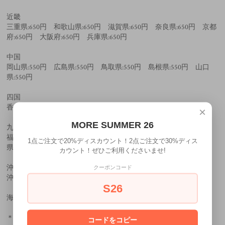
近畿
三重県:650円 和歌山県:650円 滋賀県:650円 奈良県:650円 京都
府:650円 大阪府:650円 兵庫県:650円
中国
岡山県:550円 広島県:550円 鳥取県:550円 島根県:550円 山口
県:550円
四国
香川県:650円 徳島県:650円 愛媛県:650円 高知県:650円
×
MORE SUMMER 26
九州
福岡県:650円 佐賀県:650円 長崎県:650円 大分県:650円 熊本
1点ご注文で20%ディスカウント！2点ご注文で30%ディス
県:650円 宮崎県:650円 鹿児島県:650円
カウント！ぜひご利用くださいませ!
沖縄県
クーポンコード
沖縄:1240円
S26
海外は要相談。
＊上記の価格に全てTAXが加算されます。
コードをコピー