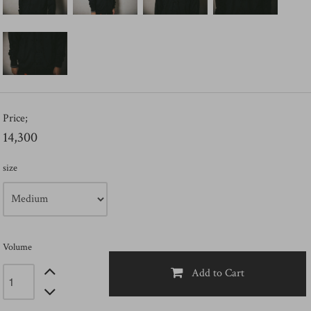
Price;
14,300
size
Volume
Add to Cart