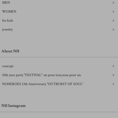
MEN
WOMEN
for kids
jewelry
About NH
concept
10th year party "FESTIVAL" un pour tous,tous pour un.
NOHEROES 13th Anniversary “OUTBURST OF SOUL”
NH Instagram