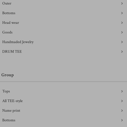
Outer
Bottoms
Head wear
Goods
Handmaded Jewelry
DRUM TEE
Group
Tops
All TEE-style
Name print
Bottoms