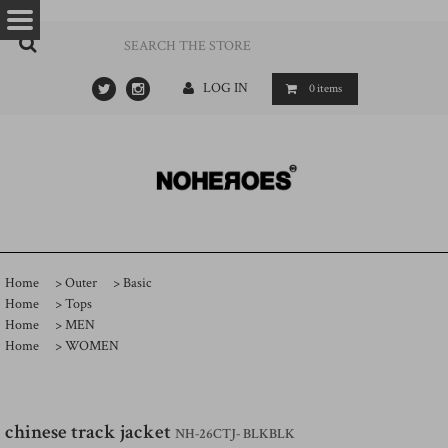
…
- ->
LOG IN
0
items
Home
>
Outer
>
Basic
Home
>
Tops
Home
>
MEN
Home
>
WOMEN
chinese track jacket
NH-26CTJ- BLKBLK