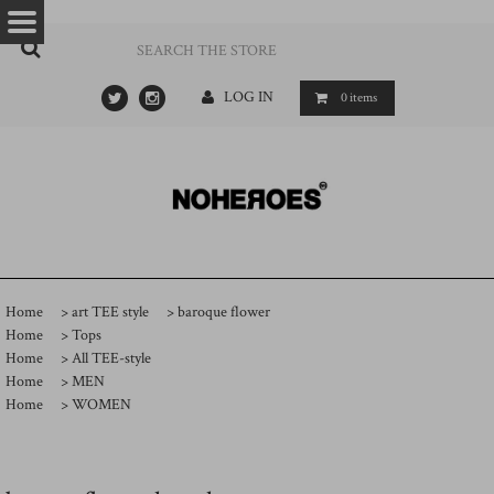
…
- ->
LOG IN
0
items
Home
>
art TEE style
>
baroque flower
Home
>
Tops
Home
>
All TEE-style
Home
>
MEN
Home
>
WOMEN