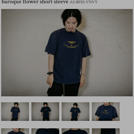
baroque flower short sleeve
AS-BFSS-VNVY