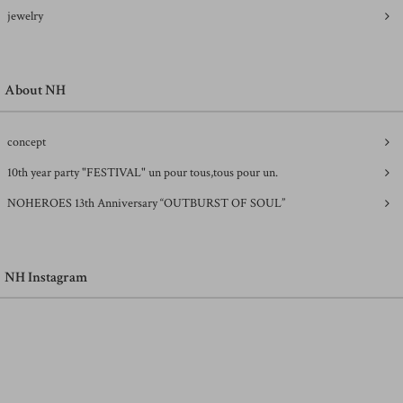
jewelry
About NH
concept
10th year party "FESTIVAL" un pour tous,tous pour un.
NOHEROES 13th Anniversary “OUTBURST OF SOUL”
NH Instagram