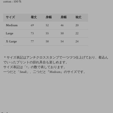
cotton : 100％
サイズ
着丈
身幅
肩幅
袖丈
Medium
69
52
46
20
Large
73
55
50
22
X-Large
77
58
54
24
＊サイズ表記はアンチクロススタンプで一つづつ仕上げており、着込ん
でいったプリントの掠れ具合も楽しめます。
サイズ表記は「†」の数で表しております。
一つだと「Small」、二つだと『Medium』のサイズです。