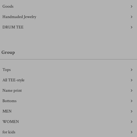
Goods
Handmaded Jewelry
DRUM TEE
Group
Tops
All TEE-style
Name print
Bottoms
MEN
WOMEN
for kids