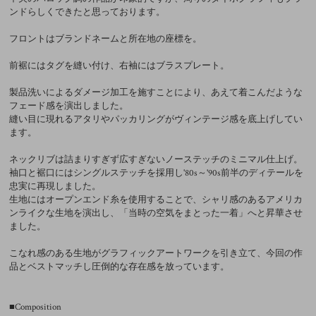
ンドらしくできたと思っております。
フロントはブランドネームと所在地の座標を。
前裾にはタグを縫い付け、右袖にはブラスプレート。
製品洗いによるダメージ加工を施すことにより、あえて着こんだような
フェード感を演出しました。
縫い目に現れるアタリやパッカリングがヴィンテージ感を底上げしてい
ます。
ネックリブは詰まりすぎず広すぎないノーステッチのミニマル仕上げ。
袖口と裾口にはシングルステッチを採用し'80s～'90s前半のディテールを
忠実に再現しました。
生地にはオープンエンド糸を使用することで、シャリ感のあるアメリカ
ンライクな生地を演出し、「当時の空気をまとった一着」へと昇華させ
ました。
こなれ感のある生地がグラフィックアートワークを引き立て、今回の作
品とベストマッチし圧倒的な存在感を放っています。
■Composition