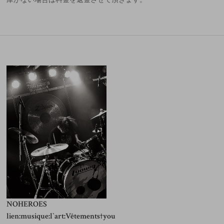
NOHEROES
lien:musique:l`art:Vêtements†you