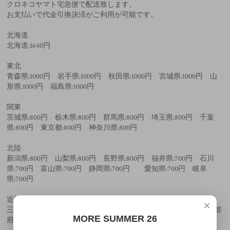
クロネコヤマト宅急便で配送致します。
お支払いで代金引換決済がご利用が可能です。
北海道
北海道:1640円
東北
青森県:1000円 岩手県:1000円 秋田県:1000円 宮城県:1000円 山
形県:1000円 福島県:1000円
関東
茨城県:800円 栃木県:800円 群馬県:800円 埼玉県:800円 千葉
県:800円 東京都:800円 神奈川県:800円
北陸
新潟県:800円 山梨県:800円 長野県:800円 福井県:700円 石川
県:700円 富山県:700円 静岡県:700円 愛知県:700円 岐阜
県:700円
近畿
×
三重県:650円 和歌山県:650円 滋賀県:650円 奈良県:650円 京都
MORE SUMMER 26
府:650円 大阪府:650円 兵庫県:650円