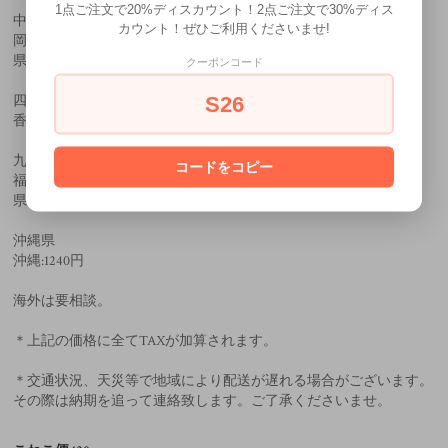
1点ご注文で20%ディスカウント！2点ご注文で30%ディス
中国
カウント！ぜひご利用くださいませ!
岡山県:550円 広島県:550円 鳥取県:550円 島根県:550円 山口
県:550円
クーポンコード
S26
四国
香川県:650円 徳島県:650円 愛媛県:650円 高知県:650円
九州
コードをコピー
福岡県:650円 佐賀県:650円 長崎県:650円 大分県:650円 熊本
県:650円 宮崎県:650円 鹿児島県:650円
沖縄県
沖縄:1240円
海外は要相談。
＊上記の価格に全てTAXが加算されます。
＊交通状況、天災等で地域により配送が遅れる場合がございます。
その際は納期を追って連絡致します。ご了承くださいませ。