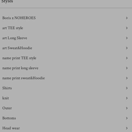
Styles
Boris x NOHEROES
art TEE style
art Long Sleeve
art Sweat&Hoodie
name print TEE style
name print long sleeve
name print sweat&Hoodie
Shirts
knit
Outer
Bottoms
Head wear