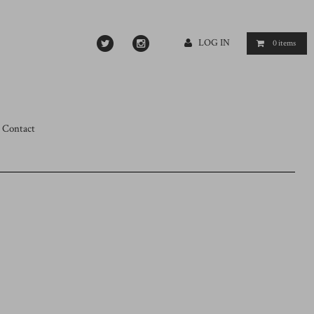
LOG IN
0
items
Contact