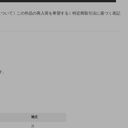
について
|
この作品の再入荷を希望する
|
特定商取引法に基づく表記
す。
幅
袖丈
21