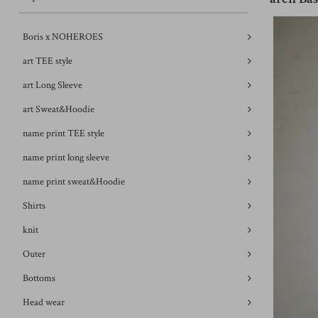
Boris x NOHEROES
art TEE style
art Long Sleeve
art Sweat&Hoodie
name print TEE style
name print long sleeve
name print sweat&Hoodie
Shirts
knit
Outer
Bottoms
Head wear