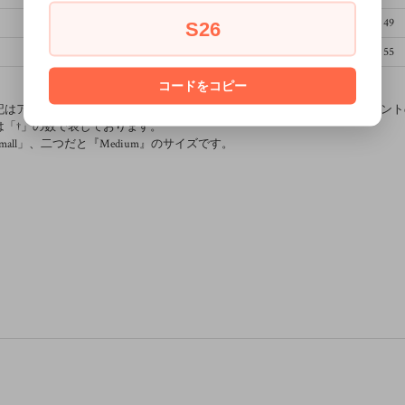
74.5
55
49
S26
78
60
55
コードをコピー
記はアンチクロススタンプで一つづつ仕上げており、着込んでいったプリント
は「†」の数で表しております。
mall」、二つだと『Medium』のサイズです。