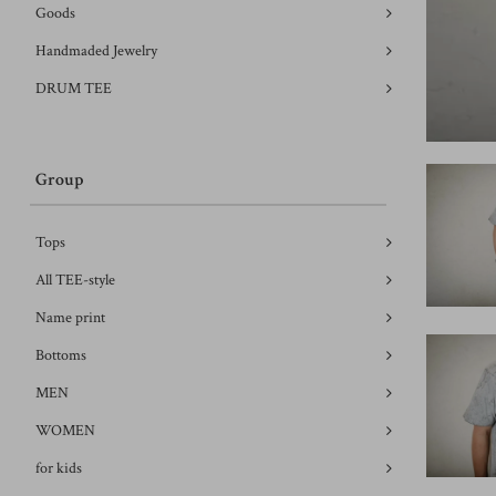
Goods
Handmaded Jewelry
DRUM TEE
Group
Tops
All TEE-style
Name print
Bottoms
MEN
WOMEN
for kids