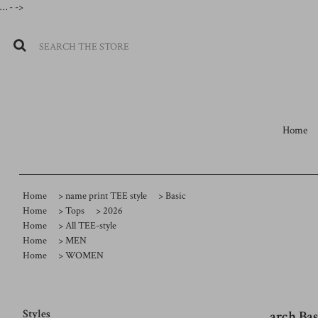
…
- ->
Home
Home
>
name print TEE style
>
Basic
Home
>
Tops
>
2026
Home
>
All TEE-style
Home
>
MEN
Home
>
WOMEN
Styles
arch Bas