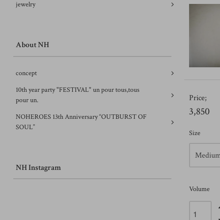
jewelry
About NH
concept
10th year party "FESTIVAL" un pour tous,tous
Price;
pour un.
3,850
NOHEROES 13th Anniversary “OUTBURST OF
SOUL”
Size
NH Instagram
Volume