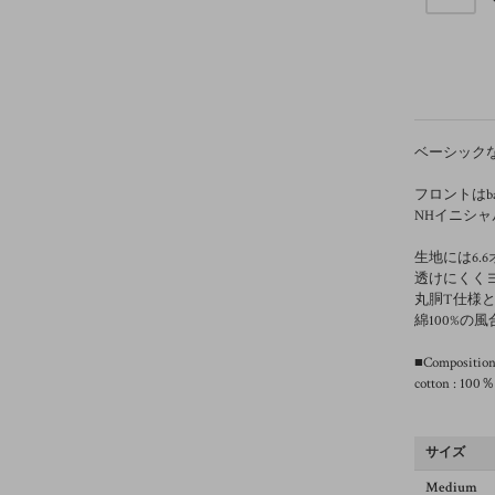
ベーシックな
フロントはb
NHイニシャ
生地には6.
透けにくく
丸胴T仕様
綿100%
■Compositio
cotton : 1
サイズ
Medium