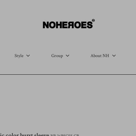
Style
Group
About NH
ic color burst sleeve