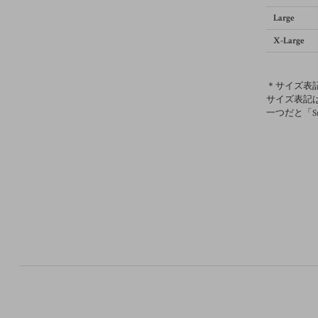
Large
X-Large
＊サイズ表
サイズ表記
一つだと「S