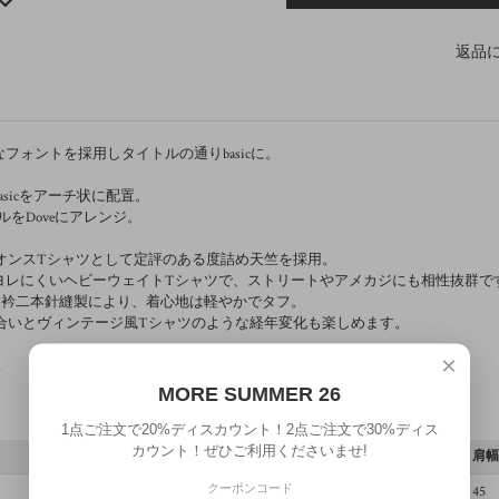
返品
フォントを採用しタイトルの通りbasicに。
asicをアーチ状に配置。
ルをDoveにアレンジ。
6オンスTシャツとして定評のある度詰め天竺を採用。
ヨレにくいヘビーウェイトTシャツで、ストリートやアメカジにも相性抜群で
と衿二本針縫製により、着心地は軽やかでタフ。
の風合いとヴィンテージ風Tシャツのような経年変化も楽しめます。
×
n
00％
MORE SUMMER 26
1点ご注文で20%ディスカウント！2点ご注文で30%ディス
カウント！ぜひご利用くださいませ!
着丈
身幅
肩
クーポンコード
71
51
45