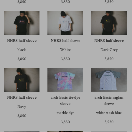
3,850
3,850
3,850
NHRS half sleeve
NHRS half sleeve
NHRS half sleeve
black
White
Dark Grey
3,850
3,850
3,850
NHRS half sleeve
arch Basic tie-dye
arch Basic raglan
sleeve
sleeve
Navy
marble dye
white x ash blue
3,850
3,850
3,520