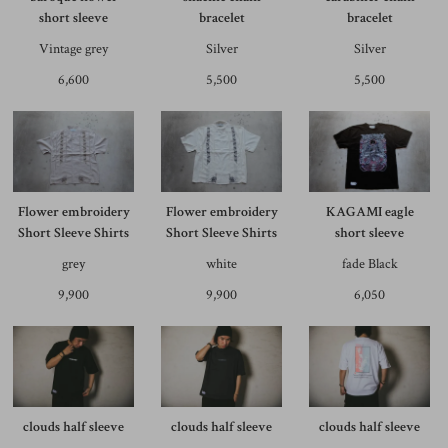
short sleeve
bracelet
bracelet
Vintage grey
Silver
Silver
6,600
5,500
5,500
Flower embroidery
Flower embroidery
KAGAMI eagle
Short Sleeve Shirts
Short Sleeve Shirts
short sleeve
grey
white
fade Black
9,900
9,900
6,050
clouds half sleeve
clouds half sleeve
clouds half sleeve