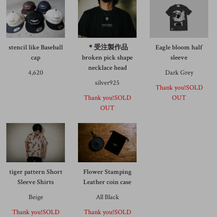
stencil like Baseball
＊受注製作品
Eagle bloom half
cap
broken pick shape
sleeve
necklace head
4,620
Dark Grey
silver925
Thank you!SOLD
Thank you!SOLD
OUT
OUT
tiger pattern Short
Flower Stamping
Sleeve Shirts
Leather coin case
Beige
All Black
Thank you!SOLD
Thank you!SOLD