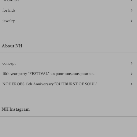
for kids
jewelry
About NH
concept
10th year party "FESTIVAL" un pour tous,tous pour un.
NOHEROES 13th Anniversary “OUTBURST OF SOUL”
NH Instagram