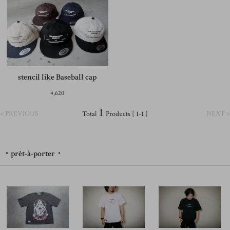
stencil like Baseball cap
4,620
1
< PREVIOUS
NEXT >
Total
Products [ 1-1 ]
・prêt-à-porter・