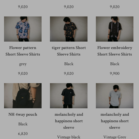
9,020
9,020
9,020
Flower pattern
tiger pattern Short
Flower embroidery
Short Sleeve Shirts
Sleeve Shirts
Short Sleeve Shirts
grey
Black
Black
9,020
9,020
9,900
NH 4way pouch
melancholy and
melancholy and
happiness short
happiness short
Black
sleeve
sleeve
6,820
Vintage black
Vintage Grey