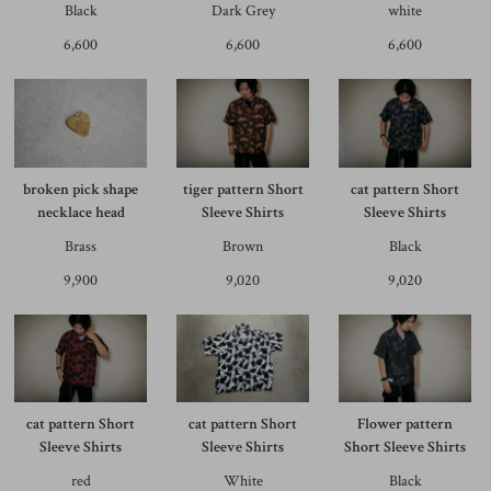
Black
Dark Grey
white
6,600
6,600
6,600
broken pick shape
tiger pattern Short
cat pattern Short
necklace head
Sleeve Shirts
Sleeve Shirts
Brass
Brown
Black
9,900
9,020
9,020
cat pattern Short
cat pattern Short
Flower pattern
Sleeve Shirts
Sleeve Shirts
Short Sleeve Shirts
red
White
Black