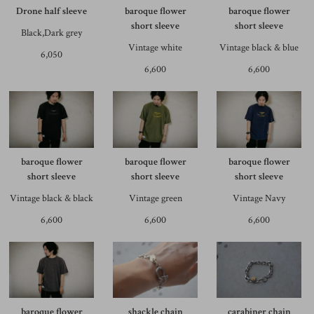
Drone half sleeve
baroque flower
baroque flower
short sleeve
short sleeve
Black,Dark grey
Vintage white
Vintage black & blue
6,050
6,600
6,600
baroque flower
baroque flower
baroque flower
short sleeve
short sleeve
short sleeve
Vintage black & black
Vintage green
Vintage Navy
6,600
6,600
6,600
baroque flower
shackle chain
carabiner chain