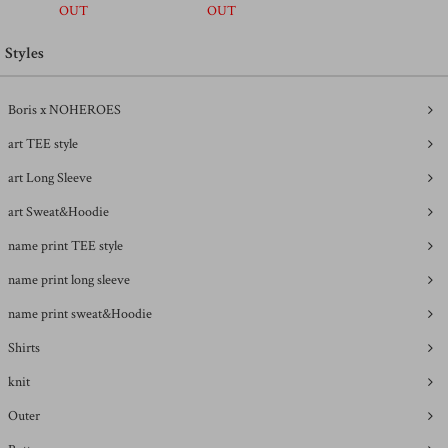
OUT
OUT
Styles
Boris x NOHEROES
art TEE style
art Long Sleeve
art Sweat&Hoodie
name print TEE style
name print long sleeve
name print sweat&Hoodie
Shirts
knit
Outer