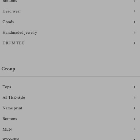
Bottoms
Head wear
Goods
Handmaded Jewelry
DRUM TEE
Group
Tops
All TEE-style
Name print
Bottoms
MEN
WOMEN