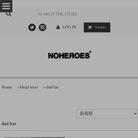
…
- ->
LOG IN
0
items
Home
>
Head wear
>
dad hat
dad hat