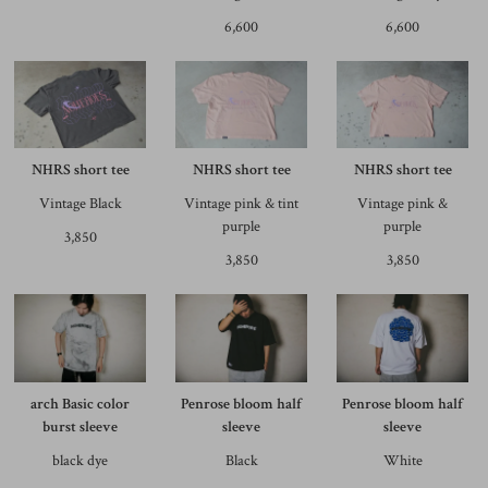
6,600
6,600
NHRS short tee
NHRS short tee
NHRS short tee
Vintage Black
Vintage pink & tint
Vintage pink &
purple
purple
3,850
3,850
3,850
arch Basic color
Penrose bloom half
Penrose bloom half
burst sleeve
sleeve
sleeve
black dye
Black
White